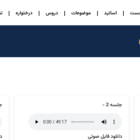
خست
اساتید
موضوعات
دروس
درختواره
تم
جلسه 2 -
جل
دانلود فایل صوتی
دا