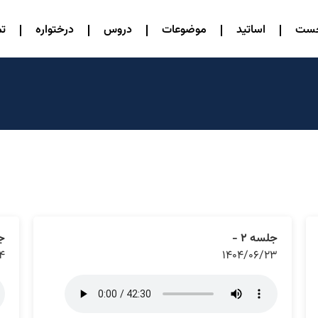
خست
اساتید
موضوعات
دروس
درختواره
تم
جلسه ۲ -
جل
۴
۱۴۰۴/۰۶/۲۳