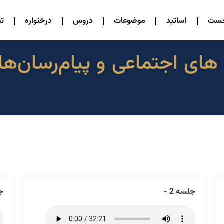
خست
اساتید
موضوعات
دروس
درختواره
تم
 های اجتماعی و پیام‌رسان
جلسه 2 -
جل