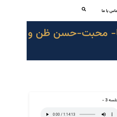
اس با ما
‌ها- محبت-حسن ظن و
سه 3 -