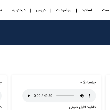
خست
اساتید
موضوعات
دروس
درختواره
تم
جلسه 2 -
جل
دانلود فایل صوتی
دا