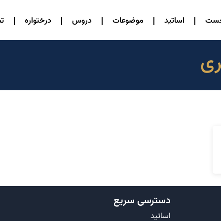
خست
اساتید
موضوعات
دروس
درختواره
تم
ری
دسترسی سریع
اساتید