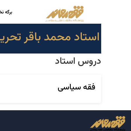
برگه ن
استاد محمد باقر تحری
دروس استاد
فقه سیاسی