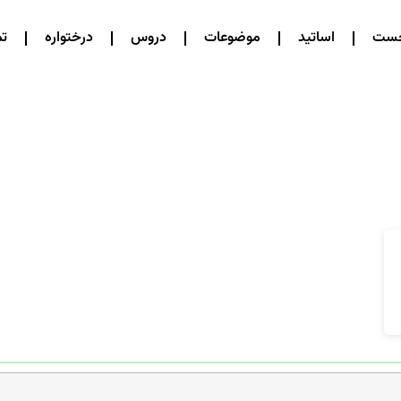
خست
اساتید
موضوعات
دروس
درختواره
تم