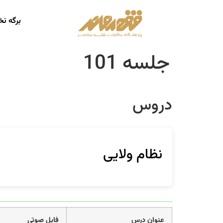
برگه ن
جلسه 101
دروس
نظام ولایی
عنوان درس
فایل صوتی