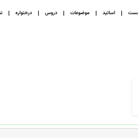
خست
اساتید
موضوعات
دروس
درختواره
تم