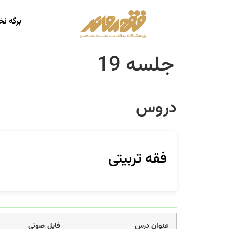
برگه ن
جلسه 19
دروس
فقه تربیتی
عنوان درس
فایل صوتی