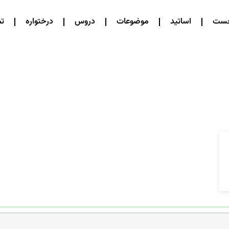
خست
اساتید
موضوعات
دروس
درختواره
تم