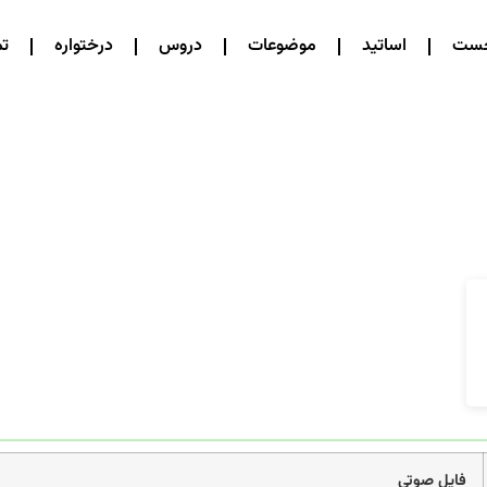
خست
اساتید
موضوعات
دروس
درختواره
تم
فایل صوتی