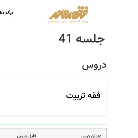
برگه ن
جلسه 41
دروس
فقه تربیت
عنوان درس
فایل صوتی