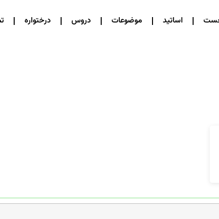
خست
اساتید
موضوعات
دروس
درختواره
تم