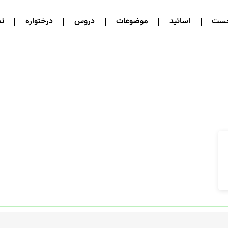
خست
اساتید
موضوعات
دروس
درختواره
تم