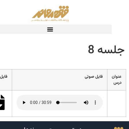
سه 8
ن
فایل صوتی
فایل متنی