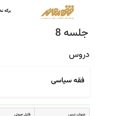
برگه ن
جلسه 8
دروس
فقه سیاسی
عنوان درس
فایل صوتی