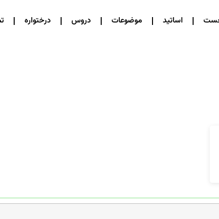
خست
اساتید
موضوعات
دروس
درختواره
تم